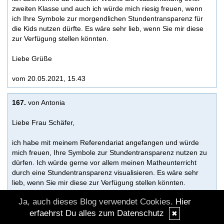
zweiten Klasse und auch ich würde mich riesig freuen, wenn
ich Ihre Symbole zur morgendlichen Stundentransparenz für
die Kids nutzen dürfte. Es wäre sehr lieb, wenn Sie mir diese
zur Verfügung stellen könnten.
Liebe Grüße
vom 20.05.2021, 15.43
167.
von Antonia
Liebe Frau Schäfer,
ich habe mit meinem Referendariat angefangen und würde
mich freuen, Ihre Symbole zur Stundentransparenz nutzen zu
dürfen. Ich würde gerne vor allem meinen Matheunterricht
durch eine Stundentransparenz visualisieren. Es wäre sehr
lieb, wenn Sie mir diese zur Verfügung stellen könnten.
Ja, auch dieses Blog verwendet Cookies.
Hier
Liebe Grüße
Antonia
erfaehrst Du alles zum Datenschutz
✖