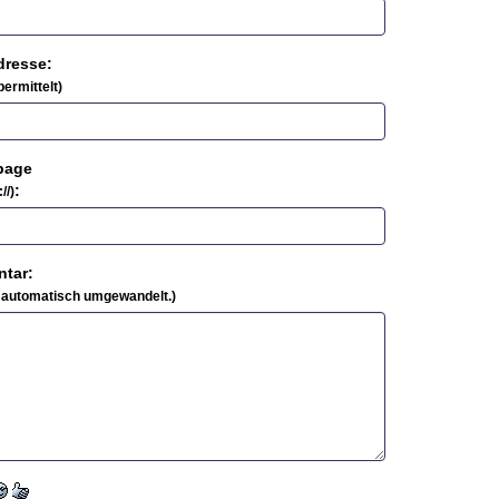
dresse:
ermittelt)
page
:
//)
tar:
 automatisch umgewandelt.)