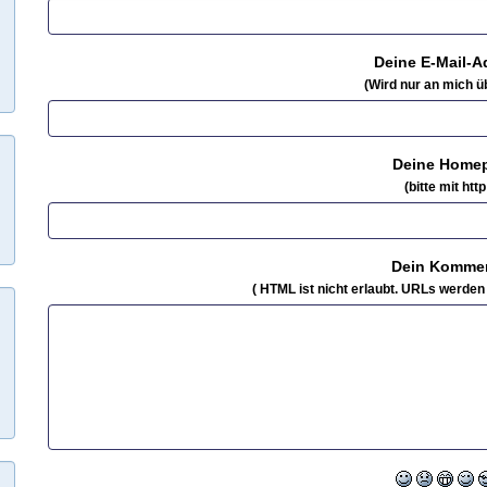
Deine E-Mail-A
(Wird nur an mich üb
Deine Home
(bitte mit http:
Dein Kommen
( HTML ist
nicht
erlaubt. URLs werden