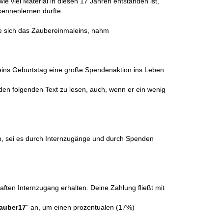
e viel Material in diesen 17 Jahren entstanden ist,
kennenlernen durfte.
te sich das Zaubereinmaleins, nahm
eins Geburtstag eine große Spendenaktion ins Leben
 den folgenden Text zu lesen, auch, wenn er ein wenig
, sei es durch Internzugänge und durch Spenden
ften Internzugang erhalten. Deine Zahlung fließt mit
auber17
" an, um einen prozentualen (17%)